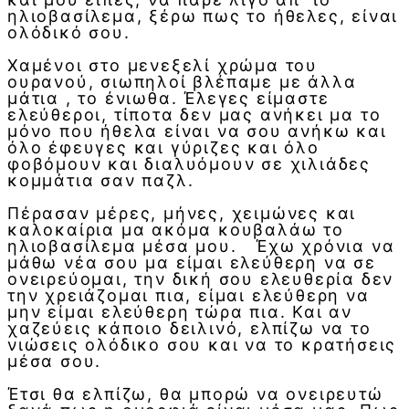
ηλιοβασίλεμα, ξέρω πως το ήθελες, είναι
ολόδικό σου.
Χαμένοι στο μενεξελί χρώμα του
ουρανού, σιωπηλοί βλέπαμε με άλλα
μάτια , το ένιωθα. Έλεγες είμαστε
ελεύθεροι, τίποτα δεν μας ανήκει μα το
μόνο που ήθελα είναι να σου ανήκω και
όλο έφευγες και γύριζες και όλο
φοβόμουν και διαλυόμουν σε χιλιάδες
κομμάτια σαν παζλ.
Πέρασαν μέρες, μήνες, χειμώνες και
καλοκαίρια μα ακόμα κουβαλάω το
ηλιοβασίλεμα μέσα μου. Έχω χρόνια να
μάθω νέα σου μα είμαι ελεύθερη να σε
ονειρεύομαι, την δική σου ελευθερία δεν
την χρειάζομαι πια, είμαι ελεύθερη να
μην είμαι ελεύθερη τώρα πια. Και αν
χαζεύεις κάποιο δειλινό, ελπίζω να το
νιώσεις ολόδικο σου και να το κρατήσεις
μέσα σου.
Έτσι θα ελπίζω, θα μπορώ να ονειρευτώ