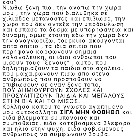
εσυ?
Νιωθω ξενη πια, την αγαπω την χωρα
μου , την χωρα που διαλυθηκε σε
χιλιαδες μεταναστες και επιβιωσε, την
χωρα που δεν αντεξε την υποδουλωση
και εσπασε τα δεσμα με υπερηφανεια και
δυναμη, ομως ετουτη εδω την χωρα δεν
την αναγνωριζω, τουρκικα ακουγονται
απτα σπιτια , τα ιδια σπιτια που
περηφανα καρφωνουν σημαια
γαλανολευκη, οι ιδιοι ανθρωποι που
μισουν τους “ξενους” , αυτοι που
δηλητηριαζουν τα παιδια στα σχολεια,
που μαχαιρωνουν πισω απο στενα
ανθρωπους που προσπαθουν να
επιβιωσουν σε εναν ξενο τοπο,
ΠΟΥ ΔΗΜΙΟΥΡΓΟΥΝ ΣΧΟΛΕΣ ΚΑΙ
ΠΡΟΣΥΛΙΤΙΖΟΥΝ ΠΑΙΔΙΑ ΚΑΙ ΜΕΓΑΛΟΥΣ
ΣΤΗΝ ΒΙΑ ΚΑΙ ΤΟ ΜΙΣΟΣ.
Κολλησα καπου το γνωστο αγαπημενο
μου αυτοκολλητο
ΣΙΓΑ ΜΗΝ ΦΟΒΗΘΩ
και
ειδα βλεμματα συμπονοιας και
συμπαθειας, ειδα κατεβασμενα βλεφαρα
και ηλιο στην ψυχη, ειδα φοβισμενους
ανθρωπους να συμφωνουν βουβα.