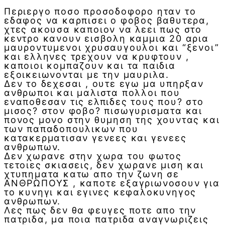
Περιεργο ποσο προσοδοφορο ηταν τo
εδαφος να καρπισει ο φοβος βαθυτερα,
χτες ακουσα καποιον να λεει πως στο
κεντρο κανουν εισβολη καμμια 20 αρια
μαυροντυμενοι χρυσαυγουλοι και “ξενοι”
και ελληνες τρεχουν να κρυφτουν ,
καποιοι κομπαζουν και τα παιδια
εξοικειωνονται με την μαυριλα.
Δεν το δεχεσαι , ουτε εγω μα υπηρξαν
ανθρωποι και μαλιστα πολλοι που
εναποθεσαν τις ελπιδες τους που? στο
μισος? στον φοβο? πισωγυρισματα και
πονος μονο στην θυμηση της χουντας και
των παπαδοπουλικων που
κατακερματισαν γενεες και γενεες
ανθρωπων.
Δεν χωρανε στην χωρα του φωτος
τετοιες σκιασεις, δεν χωρανε μιση και
χτυπηματα κατω απο την ζωνη σε
ΑΝΘΡΩΠΟΥΣ , καποτε εξαγριωνοσουν για
το κυνηγι και εγινες κεφαλοκυνηγος
ανθρωπων.
Λες πως δεν θα φευγες ποτε απο την
πατριδα, μα ποια πατριδα αναγνωριζεις